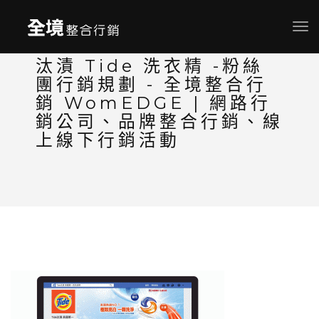
Toggl
navig
汰漬 Tide 洗衣精 -粉絲
團行銷規劃 - 全境整合行
銷 WomEDGE | 網路行
銷公司、品牌整合行銷、線
上線下行銷活動